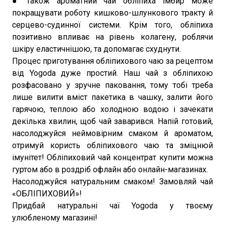
● Також ароматний чай обліпиха імбир може
покращувати роботу кишково-шлункового тракту й
серцево-судинної системи. Крім того, обліпиха
позитивно впливає на рівень колагену, роблячи
шкіру еластичнішою, та допомагає схуднути.
Процес приготування обліпихового чаю за рецептом
від Yogoda дуже простий. Наш чай з обліпихою
розфасовано у зручне паковання, тому тобі треба
лише вилити вміст пакетика в чашку, залити його
гарячою, теплою або холодною водою і зачекати
декілька хвилин, щоб чай заварився. Напій готовий,
насолоджуйся неймовірним смаком й ароматом,
отримуй користь обліпихового чаю та зміцнюй
імунітет! Обліпиховий чай концентрат купити можна
гуртом або в роздріб офлайн або онлайн-магазинах.
Насолоджуйся натуральним смаком! Замовляй чай
«ОБЛІПИХОВИЙ»!
Придбай натуральні чаї Yogoda у твоєму
улюбленому магазині!