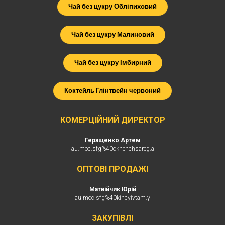
Чай без цукру Обліпиховий
Чай без цукру Малиновий
Чай без цукру Імбирний
Коктейль Глінтвейн червоний
КОМЕРЦІЙНИЙ ДИРЕКТОР
Геращенко Артем
au.moc.sfg%40oknehchsareg.a
ОПТОВІ ПРОДАЖІ
Матвійчик Юрій
au.moc.sfg%40kihcyivtam.y
ЗАКУПІВЛІ