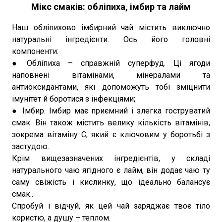
Мікс смаків: обліпиха, імбир та лайм
Наш обліпихово імбирний чай містить виключно
натуральні інгредієнти. Ось його головні
компоненти:
● Обліпиха – справжній суперфуд. Ці ягоди
наповнені вітамінами, мінералами та
антиоксидантами, які допоможуть тобі зміцнити
імунітет й боротися з інфекціями;
● Імбир. Імбир має приємний і злегка гоструватий
смак. Він також містить велику кількість вітамінів,
зокрема вітаміну С, який є ключовим у боротьбі з
застудою.
Крім вищезазначених інгредієнтів, у складі
натурального чаю ягідного є лайм, він додає чаю ту
саму свіжість і кислинку, що ідеально балансує
смак..
Спробуй і відчуй, як цей чай заряджає твоє тіло
користю, а душу – теплом.