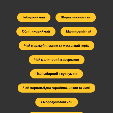
Імбирний чай
Журавлинний чай
Обліпиховий чай
Малиновий чай
Чай маракуйя, манго та мускатний горіх
Чай малиновий з ацеролою
Чай імбирний з куркумою
Чай чорноплідна горобина, кизил та чилі
Смородиновий чай