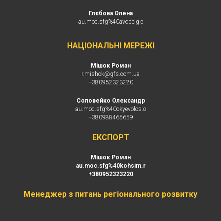
Глєбова Олена
au.moc.sfg%40avobelg.e
НАЦІОНАЛЬНІ МЕРЕЖІ
Мішок Роман
r.mishok
@gfs.com.ua
+380
952323220
Соловейко Олександр
au.moc.sfg%40okyevolos.o
+380988465659
EКСПОРТ
Мішок Роман
au.moc.sfg%40kohsim.r
+380952323220
Менеджер з питань регіонального розвитку