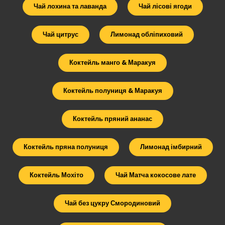
Чай лохина та лаванда
Чай лісові ягоди
Чай цитрус
Лимонад обліпиховий
Коктейль манго & Маракуя
Коктейль полуниця & Маракуя
Коктейль пряний ананас
Коктейль пряна полуниця
Лимонад імбирний
Коктейль Мохіто
Чай Матча кокосове лате
Чай без цукру Смородиновий