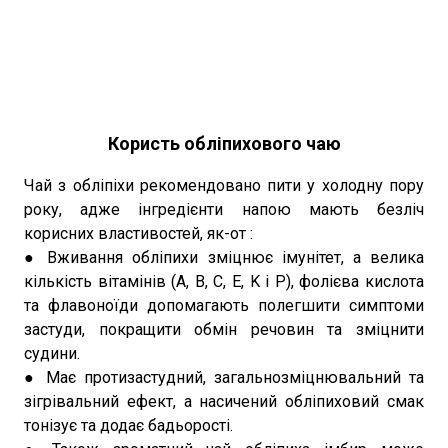
Користь обліпихового чаю
Чай з обліпіхи рекомендовано пити у холодну пору
року, адже інгредієнти напою мають безліч
корисних властивостей, як-от :
● Вживання обліпихи зміцнює імунітет, а велика
кількість вітамінів (A, В, С, E, K і P), фолієва кислота
та флавоноїди допомагають полегшити симптоми
застуди, покращити обмін речовин та зміцнити
судини.
● Має протизастудний, загальнозміцнювальний та
зігрівальний ефект, а насичений обліпиховий смак
тонізує та додає бадьорості.