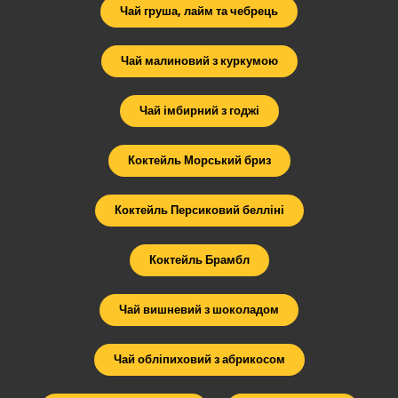
Чай груша, лайм та чебрець
Чай малиновий з куркумою
Чай імбирний з годжі
Коктейль Морський бриз
Коктейль Персиковий белліні
Коктейль Брамбл
Чай вишневий з шоколадом
Чай обліпиховий з абрикосом