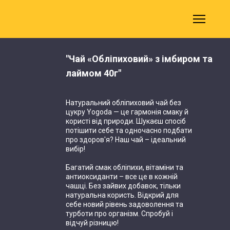
"Чай «Обліпиховий» з імбиром та
лаймом 40г"
Натуральний обліпиховий чай без
цукру Yogoda — це гармонія смаку й
користі від природи. Шукаєш спосіб
потішити себе та одночасно подбати
про здоров'я? Наш чай – ідеальний
вибір!
Багатий смак обліпихи, вітаміни та
антиоксиданти – все це в кожній
чашці. Без зайвих добавок, тільки
натуральна користь. Відкрий для
себе новий рівень задоволення та
турботи про організм. Спробуй і
відчуй різницю!