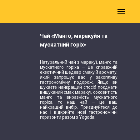
Чай «Манго, маракуйя та
мускатний горіх»
Натуральний чай з маракуї, манго та
мускатного горіха — це справжній
екзотичний шедевр смаку й аромату,
який запрошує вас у захопливу
гастрономічну подорож. Якщо ви
шукаєте найкращий спосіб поєднати
вишуканий смак маракуї, соковитість
манго та виразність мускатного
горіха, то наш чай — це ваш
найкращий вибір. Приєднуйтеся до
нас і відкрийте нові гастрономічні
горизонти разом з Yogoda.