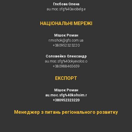
Глєбова Олена
au.moc.sfg%40avobelg.e
НАЦІОНАЛЬНІ МЕРЕЖІ
Мішок Роман
r.mishok
@gfs.com.ua
+380
952323220
Соловейко Олександр
au.moc.sfg%40okyevolos.o
+380988465659
EКСПОРТ
Мішок Роман
au.moc.sfg%40kohsim.r
+380952323220
Менеджер з питань регіонального розвитку