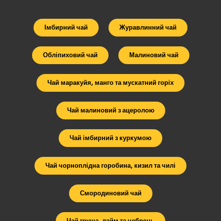
Імбирний чай
Журавлинний чай
Обліпиховий чай
Малиновий чай
Чай маракуйя, манго та мускатний горіх
Чай малиновий з ацеролою
Чай імбирний з куркумою
Чай чорноплідна горобина, кизил та чилі
Смородиновий чай
Чай груша, лайм та чебрець