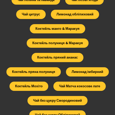
Чай цитрус
Лимонад обліпиховий
Коктейль манго & Маракуя
Коктейль полуниця & Маракуя
Коктейль пряний ананас
Коктейль пряна полуниця
Лимонад імбирний
Коктейль Мохіто
Чай Матча кокосове лате
Чай без цукру Смородиновий
Чай без цукру Обліпиховий