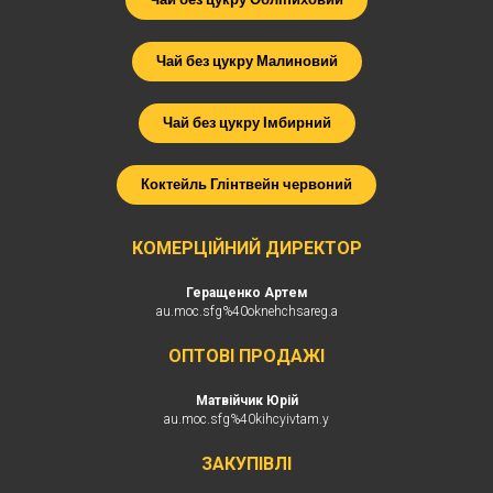
Чай без цукру Малиновий
Чай без цукру Імбирний
Коктейль Глінтвейн червоний
КОМЕРЦІЙНИЙ ДИРЕКТОР
Геращенко Артем
au.moc.sfg%40oknehchsareg.a
ОПТОВІ ПРОДАЖІ
Матвійчик Юрій
au.moc.sfg%40kihcyivtam.y
ЗАКУПІВЛІ