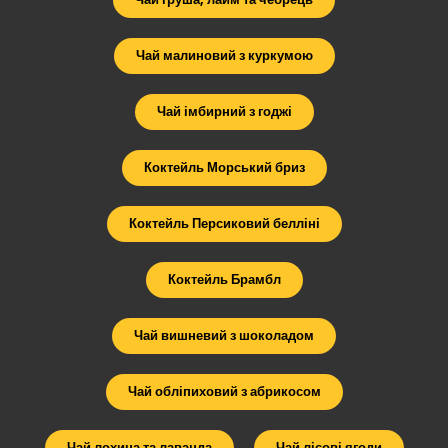
Чай малиновий з куркумою
Чай імбирний з годжі
Коктейль Морський бриз
Коктейль Персиковий белліні
Коктейль Брамбл
Чай вишневий з шоколадом
Чай обліпиховий з абрикосом
Чай лохина та лаванда
Чай лісові ягоди