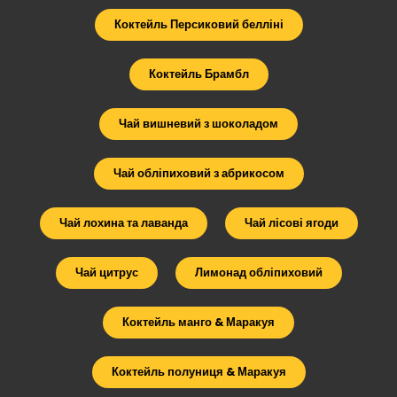
Коктейль Персиковий белліні
Коктейль Брамбл
Чай вишневий з шоколадом
Чай обліпиховий з абрикосом
Чай лохина та лаванда
Чай лісові ягоди
Чай цитрус
Лимонад обліпиховий
Коктейль манго & Маракуя
Коктейль полуниця & Маракуя