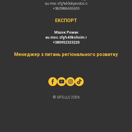
au.moc.sfg%40okyevolos.o
+380988465659
EКСПОРТ
Мішок Роман
au.moc.sfg%40kohsim.r
+380952323220
Менеджер з питань регіонального розвитку
© GFS.LLC 2026