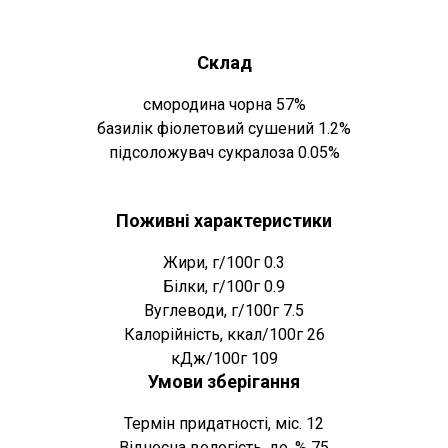
Склад
смородина чорна 57%
базилік фіолетовий сушений 1.2%
підсоложувач сукралоза 0.05%
Поживні характеристики
Жири, г/100г 0.3
Білки, г/100г 0.9
Вуглеводи, г/100г 7.5
Калорійність, ккал/100г 26
кДж/100г 109
Умови зберігання
Термін придатності, міс. 12
Відносна вологість, до, % 75