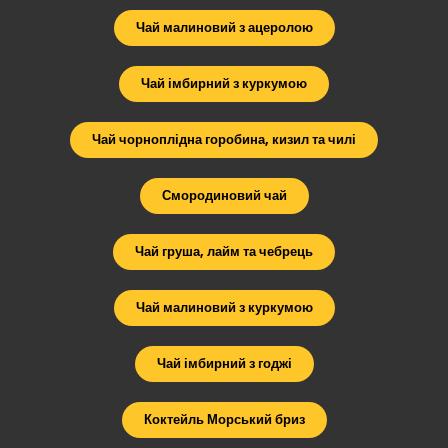
Чай малиновий з ацеролою
Чай імбирний з куркумою
Чай чорноплідна горобина, кизил та чилі
Смородиновий чай
Чай груша, лайм та чебрець
Чай малиновий з куркумою
Чай імбирний з годжі
Коктейль Морський бриз