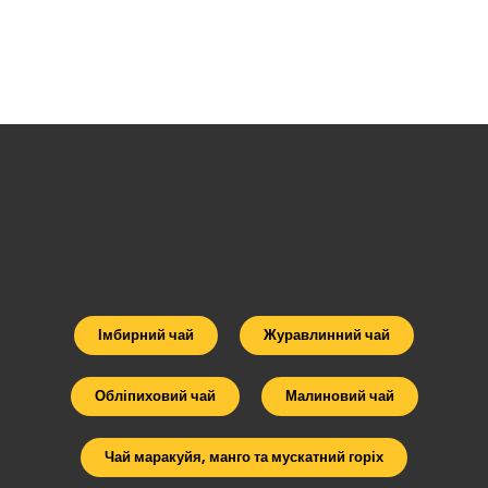
Імбирний чай
Журавлинний чай
Обліпиховий чай
Малиновий чай
Чай маракуйя, манго та мускатний горіх