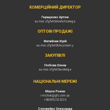
КОМЕРЦІЙНИЙ ДИРЕКТОР
Геращенко Артем
au.moc.sfg%40oknehchsareg.a
ОПТОВІ ПРОДАЖІ
Матвійчик Юрій
au.moc.sfg%40kihcyivtam.y
ЗАКУПІВЛІ
Глєбова Олена
au.moc.sfg%40avobelg.e
НАЦІОНАЛЬНІ МЕРЕЖІ
Мішок Роман
r.mishok
@gfs.com.ua
+380
952323220
Соловейко Олександр