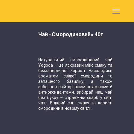
Чай «Смородиновий» 40г
Натуральний смородиновий чай
Yogoda – це яскравий мікс смаку та
беззаперечної користі. Насолодись
ароматом свіжої смородини та
запашного базиліку, а також
забезпеч свій організм вітамінами й
антиоксидантами, вибирай наш чай
без цукру – справжній скарб у світі
чаїв. Відкрий світ смаку та користі
смородини в новому світлі.