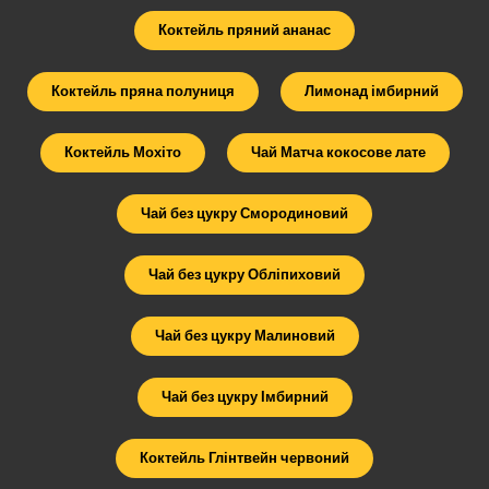
Коктейль пряний ананас
Коктейль пряна полуниця
Лимонад імбирний
Коктейль Мохіто
Чай Матча кокосове лате
Чай без цукру Смородиновий
Чай без цукру Обліпиховий
Чай без цукру Малиновий
Чай без цукру Імбирний
Коктейль Глінтвейн червоний